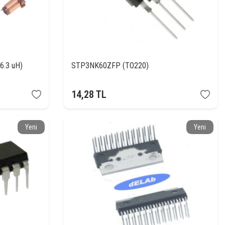
6.3 uH)
STP3NK60ZFP (TO220)
14,28
TL
Yeni
Yeni