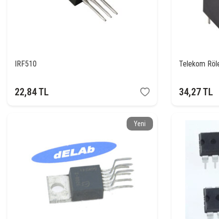
IRF510
Telekom Röl
22,84
TL
34,27
TL
Yeni