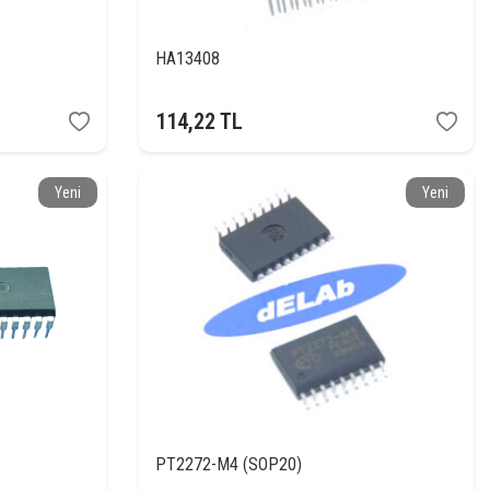
HA13408
114,22
TL
Yeni
Yeni
PT2272-M4 (SOP20)