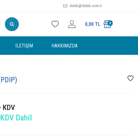
delab@delab.com.tr
0
0,00
TL
İLETIŞIM
HAKKIMIZDA
(PDIP)
+ KDV
KDV Dahil