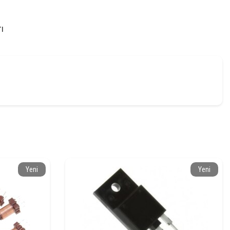
ı
Yeni
Yeni