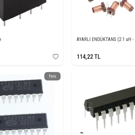
e
AYARLI ENDÜKTANS (2.1 uH - 
114,22
TL
Yeni