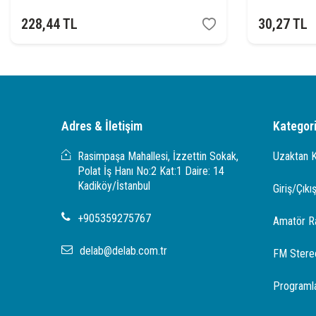
228,44
TL
30,27
TL
Adres & İletişim
Kategori
Rasimpaşa Mahallesi, İzzettin Sokak,
Uzaktan 
Polat İş Hanı No:2 Kat:1 Daire: 14
Kadiköy/İstanbul
Giriş/Çıkış
+905359275767
Amatör R
delab@delab.com.tr
FM Stere
Programla