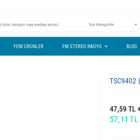
YENI ÜRÜNLER
FM STEREO RADYO
BLOG
TSC9402 
47,59
TL 
57,11
TL 