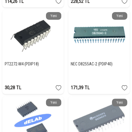
114,26
TL
228,52
TL
Yeni
Yeni
PT2272-M4 (PDIP18)
NEC D8255AC-2 (PDIP40)
30,28
TL
171,39
TL
Yeni
Yeni