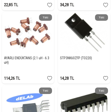
22,85
TL
34,28
TL
Yeni
Yeni
AYARLI ENDÜKTANS (2.1 uH - 6.3
STP3NK60ZFP (TO220)
uH)
114,26
TL
14,28
TL
Yeni
Yeni