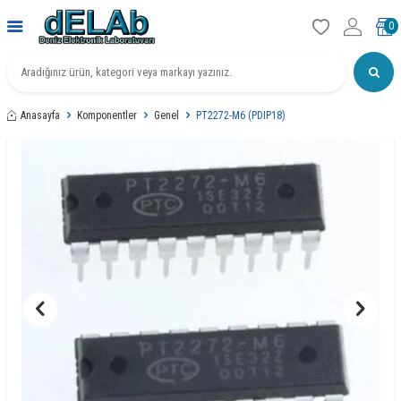
0
Anasayfa
Komponentler
Genel
PT2272-M6 (PDIP18)