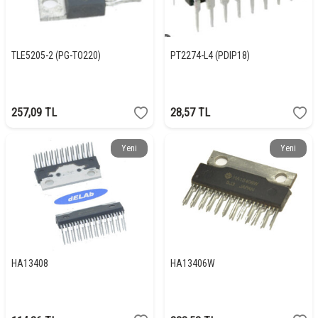
TLE5205-2 (PG-TO220)
PT2274-L4 (PDIP18)
257,09
TL
28,57
TL
Yeni
Yeni
HA13408
HA13406W