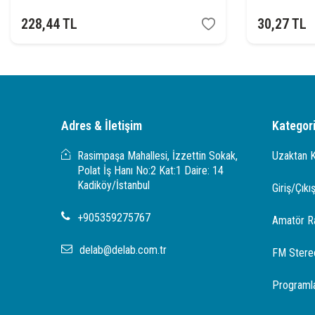
228,44
TL
30,27
TL
Adres & İletişim
Kategori
Rasimpaşa Mahallesi, İzzettin Sokak,
Uzaktan 
Polat İş Hanı No:2 Kat:1 Daire: 14
Kadiköy/İstanbul
Giriş/Çıkış
+905359275767
Amatör R
delab@delab.com.tr
FM Stere
Programla