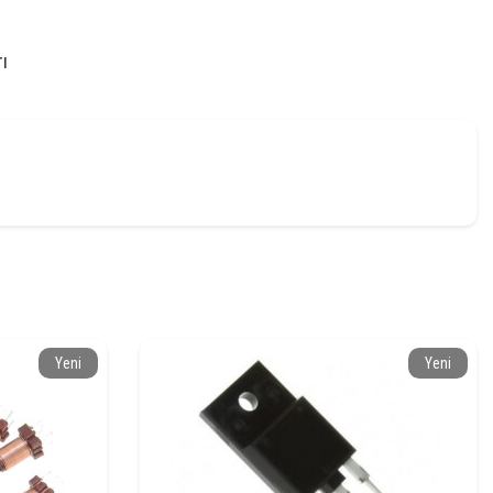
ı
Yeni
Yeni