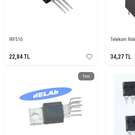
IRF510
Telekom Röl
22,84
TL
34,27
TL
Yeni