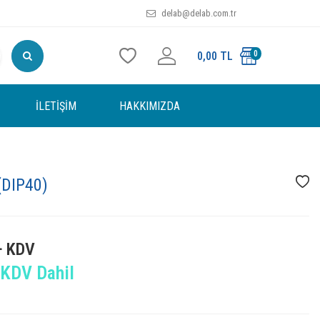
delab@delab.com.tr
0
0,00
TL
İLETIŞIM
HAKKIMIZDA
(DIP40)
+ KDV
KDV Dahil