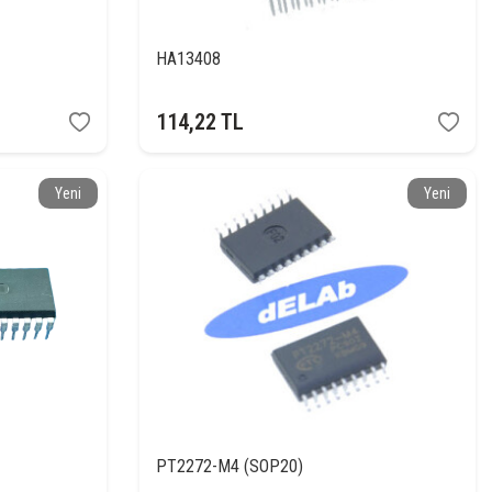
HA13408
114,22
TL
Yeni
Yeni
PT2272-M4 (SOP20)