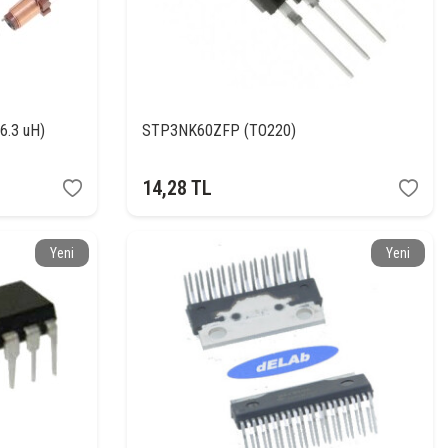
6.3 uH)
STP3NK60ZFP (TO220)
14,28
TL
Yeni
Yeni