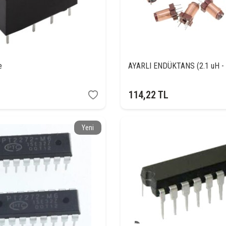
e
AYARLI ENDÜKTANS (2.1 uH - 
114,22
TL
Yeni