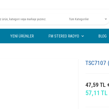
YENI ÜRÜNLER
FM STEREO RADYO
BLOG
TSC7107 
47,59
TL 
57,11
TL 