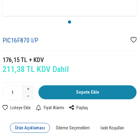
PIC16F870 I/P
176,15
TL + KDV
211,38
TL KDV Dahil
Sepete Ekle
Listeye Ekle
Fiyat Alarmı
Paylaş
Ürün Açıklaması
Ödeme Seçenekleri
İade Koşulları