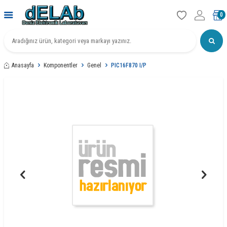
0
Anasayfa
Komponentler
Genel
PIC16F870 I/P