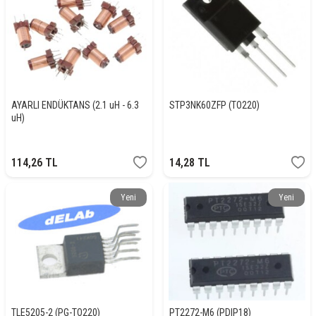
AYARLI ENDÜKTANS (2.1 uH - 6.3
STP3NK60ZFP (TO220)
uH)
114,26
TL
14,28
TL
Yeni
Yeni
TLE5205-2 (PG-TO220)
PT2272-M6 (PDIP18)