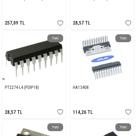
257,09
TL
28,57
TL
Yeni
Yeni
PT2274-L4 (PDIP18)
HA13408
28,57
TL
114,26
TL
Yeni
Yeni