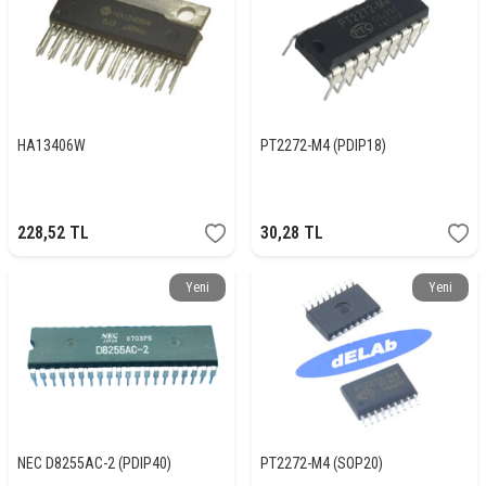
HA13406W
PT2272-M4 (PDIP18)
228,52
TL
30,28
TL
Yeni
Yeni
NEC D8255AC-2 (PDIP40)
PT2272-M4 (SOP20)