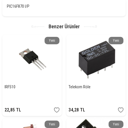
PIC16F870 I/P
Benzer Ürünler
Yeni
Yeni
IRF510
Telekom Röle
22,85
TL
34,28
TL
Yeni
Yeni